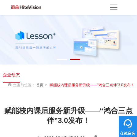
首页
产品方案
产品中心
解决方案
服务平台
资源服务
产品支持
产品使用
云开放平台
保修权益
常见问题
服务网点
联系客服
关于我们
企业动态
关于鸿合
企业动态
联系我们
监督举报
鸿合海外
您当前位置：
首页
赋能校内课后服务新升级——“鸿合三点伴”3.0发布！
赋能校内课后服务新升级——“鸿合三点
伴”3.0发布！