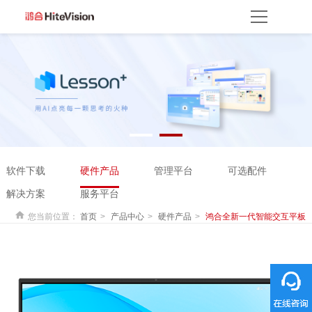
首页
产品方案
产品中心
解决方案
服务平台
资源服务
产品支持
产品使用
云开放平台
保修权益
常见问题
服务网点
联系客服
关于我们
软件下载
硬件产品
管理平台
可选配件
关于鸿合
企业动态
联系我们
监督举报
鸿合海外
解决方案
服务平台
您当前位置：
首页
产品中心
硬件产品
鸿合全新一代智能交互平板