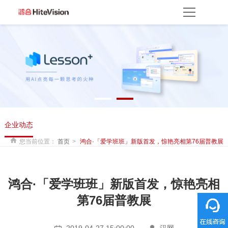
首页
产品方案
产品中心
解决方案
服务平台
资源服务
产品支持
产品使用
云开放平台
保修权益
常见问题
服务网点
联系客服
关于我们
企业动态
关于鸿合
企业动态
联系我们
监督举报
鸿合海外
您当前位置：
首页
鸿合·「爱学班班」新版首发，惊艳亮相第76届普教展
鸿合·「爱学班班」新版首发，惊艳亮相
第76届普教展