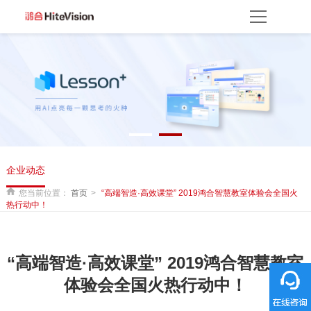
首页
产品方案
产品中心
解决方案
服务平台
资源服务
产品支持
产品使用
云开放平台
保修权益
常见问题
服务网点
联系客服
关于我们
企业动态
关于鸿合
企业动态
联系我们
监督举报
鸿合海外
您当前位置：
首页
“高端智造·高效课堂” 2019鸿合智慧教室体验会全国火
热行动中！
“高端智造·高效课堂” 2019鸿合智慧教室
体验会全国火热行动中！