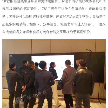
“新款的智慧黑板屏幕显示更清楚醒目，粉笔书写功能让我体会到和传
统黑板同样的书写感受，178°广视角可让坐在角落的学生也能看得清
楚，老师还可以随时进行批注讲解。内置的鸿合π教学软件，又新增了
超级多实用功能，翻翻卡、汉字注音、笔画书写等让人惊喜”。一位来
自成都的语文老师参会后对鸿合智能交互黑板给予高度评价。