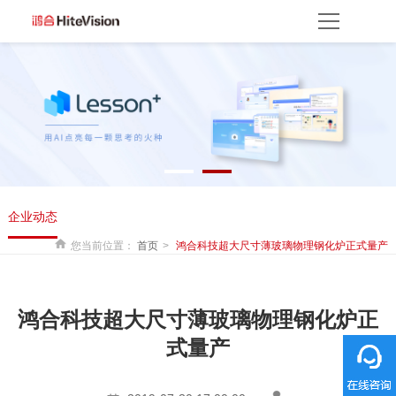
首页
产品方案
产品中心
解决方案
服务平台
资源服务
产品支持
产品使用
云开放平台
保修权益
常见问题
服务网点
联系客服
关于我们
企业动态
关于鸿合
企业动态
联系我们
监督举报
鸿合海外
您当前位置：
首页
鸿合科技超大尺寸薄玻璃物理钢化炉正式量产
鸿合科技超大尺寸薄玻璃物理钢化炉正
式量产