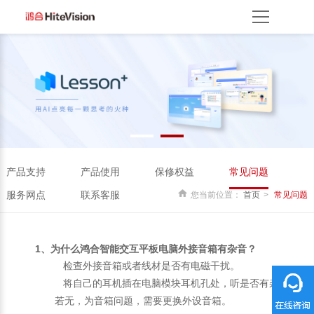
首页
产品方案
产品中心
解决方案
服务平台
资源服务
产品支持
产品使用
云开放平台
保修权益
常见问题
服务网点
联系客服
关于我们
产品支持
产品使用
保修权益
常见问题
关于鸿合
企业动态
联系我们
监督举报
鸿合海外
服务网点
联系客服
您当前位置：
首页
常见问题
1、为什么鸿合智能交互平板电脑外接音箱有杂音？
检查外接音箱或者线材是否有电磁干扰。
将自己的耳机插在电脑模块耳机孔处，听是否有杂音，
若无，为音箱问题，需要更换外设音箱。